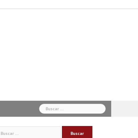
Inicio
Béisbol
Baloncesto
Ciclismo
Fútbol
Otros
Sabias
Sociales
Deportes
Buscar:
car: