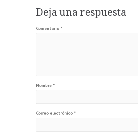
de
Deja una respuesta
entradas
Comentario
*
Nombre
*
Correo electrónico
*