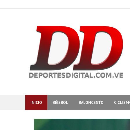
Skip
to
content
INICIO
BÉISBOL
BALONCESTO
CICLISM