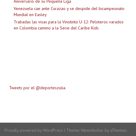
Aniversario de su Pequeña Liga
Venezuela cae ante Curazao y se despide del bicampeonato
Mundial en Easley
Trabadas las visas para la Vinotinto U-12: Peloteros varados
en Colombia camino a la Serie del Caribe Kids
Tweets por el @deporteszulia.
Proudly powered by WordPress
|
Theme:
NewsAnchor
by aThemes.