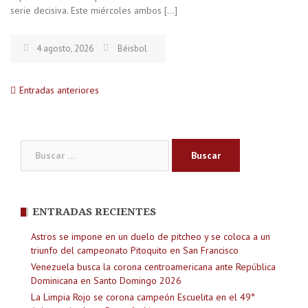
serie decisiva. Este miércoles ambos […]
4 agosto, 2026
Béisbol
Navegación
Entradas anteriores
de
Buscar:
entradas
ENTRADAS RECIENTES
Astros se impone en un duelo de pitcheo y se coloca a un
triunfo del campeonato Pitoquito en San Francisco
Venezuela busca la corona centroamericana ante República
Dominicana en Santo Domingo 2026
La Limpia Rojo se corona campeón Escuelita en el 49°