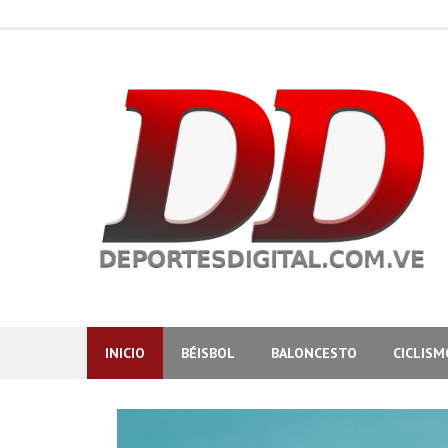
Skip
to
content
INICIO
BÉISBOL
BALONCESTO
CICLISM