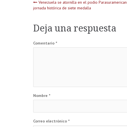
Navegación
Venezuela se atornilla en el podio Parasuramerica
jornada histórica de siete medalla
de
Deja una respuesta
entradas
Comentario
*
Nombre
*
Correo electrónico
*