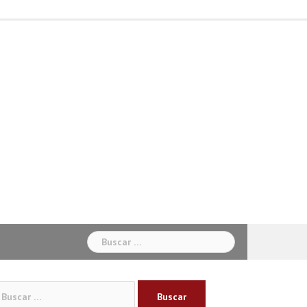
Inicio
Béisbol
Baloncesto
Ciclismo
Fútbol
Otros
Sabias
Sociales
Deportes
Buscar:
car: