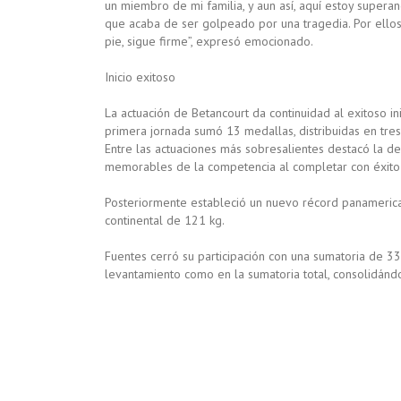
un miembro de mi familia, y aun así, aquí estoy super
que acaba de ser golpeado por una tragedia. Por ell
pie, sigue firme”, expresó emocionado.
Inicio exitoso
La actuación de Betancourt da continuidad al exitoso i
primera jornada sumó 13 medallas, distribuidas en tres
Entre las actuaciones más sobresalientes destacó la 
memorables de la competencia al completar con éxito su
Posteriormente estableció un nuevo récord panamerica
continental de 121 kg.
Fuentes cerró su participación con una sumatoria de 3
levantamiento como en la sumatoria total, consolidán