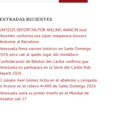
ENTRADAS RECIENTES
SINTESIS DEPORTIVA POR AVELINO AVANCIN José
Mourinho conforma una súper maquinaria buscara
destronar al Barcelona
Venezuela firma viernes histórico en Santo Domingo
2026 pero cae al quinto lugar del medallero
Confederación de Béisbol del Caribe confirma que
Venezuela no participará en la Serie del Caribe Kids
Nayarit 2026
El zuliano Axel Gómez brilla en el atletismo y conquista
el bronce en el relevo 4×400 de Santo Domingo 2026
Venezuela suma su primer triunfo en el Mundial de
Voleibol sub 17