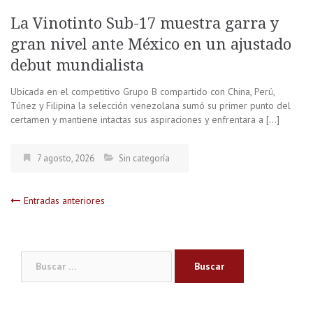
La Vinotinto Sub-17 muestra garra y
gran nivel ante México en un ajustado
debut mundialista
Ubicada en el competitivo Grupo B compartido con China, Perú,
Túnez y Filipina la selección venezolana sumó su primer punto del
certamen y mantiene intactas sus aspiraciones y enfrentara a […]
7 agosto, 2026
Sin categoría
Navegación
Entradas anteriores
de
Buscar:
entradas