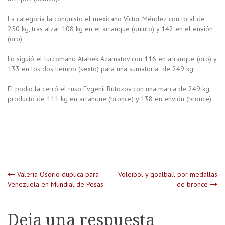
La categoría la conquisto el mexicano Víctor Méndez con total de
250 kg, tras alzar 108 kg en el arranque (quinto) y 142 en el envión
(oro).
Lo siguió el turcomano Atabek Azamatov con 116 en arranque (oro) y
133 en los dos tiempo (sexto) para una sumatoria de 249 kg.
El podio la cerró el ruso Evgenii Butozov con una marca de 249 kg,
producto de 111 kg en arranque (bronce) y 138 en envión (bronce).
Navegación
Valeria Osorio duplica para
Voleibol y goalball por medallas
Venezuela en Mundial de Pesas
de bronce
de
Deja una respuesta