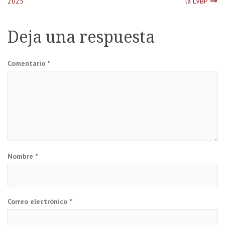
2025
la LVBP
de
entradas
Deja una respuesta
Comentario
*
Nombre
*
Correo electrónico
*