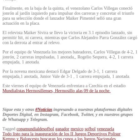
Finalmente, en la baja de la quinta, el venezolano Carlos Villegas conectó
jonrón al jardín izquierdo para impulsar dos carreras y concretar el triunfo
para su selección donde el lanzador Maiker Pimentel selló una gran
actuación en la placa.
El relevista Maiker Sivira se llevo la victoria en 3.1 episodio lanzado, sin
permitir hit, ni carrera, mientras que Carlos Alejandro Parra González cargó
con la derrota al entrar al relevo.
Por el equipo de Venezuela los mejores bateadores, Carlos Villegas de 4-2, 1
jonrón, 2 carreras impulsadas, 1 anotada,, Rogelio Sequera, 4-2, 1 carrera
empujada, 1 anotada.
Por la novena mexicana destacó Edgar Delgado de 3-1, 1 carrera
empujada,1 anotada, Junior Vale de 3-1 , 1 carrera empujada, 1 anotada.
Este viernes el equipo de Venezuela enfrentara a Czechia en el estadio
Mundialistas Hermosillenses, Hermosillo alas 09 de la noche.
Sigue esta y otras
#Noticias
ingresando a nuestras plataformas digitales
Deportes Digital, en Instagram, Facebook, Twitter, y en nuestros grupos
de Whatsapp y Telegram.
Tagged
copamundialdesofbol
ganador
mexico
sofbol
venezuela
Navegación
Todo listo para la inauguración de los II Juegos Deportivos Polisur
Kempo y Baloncesto buscaran los cupos a los Juegos Nacionales