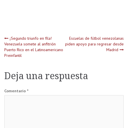
Navegación
¡Segundo triunfo en fila!
Escuelas de fútbol venezolanas
Venezuela somete al anfitrión
piden apoyo para regresar desde
Puerto Rico en el Latinoamericano
Madrid
de
Preinfantil
entradas
Deja una respuesta
Comentario
*