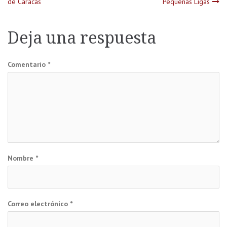
de Caracas
Pequeñas Ligas
de
entradas
Deja una respuesta
Comentario
*
Nombre
*
Correo electrónico
*