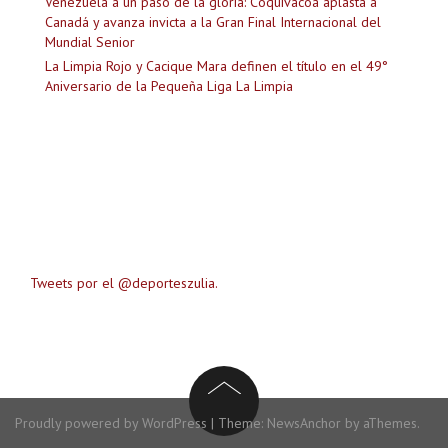
Venezuela a un paso de la gloria: Coquivacoa aplasta a
Canadá y avanza invicta a la Gran Final Internacional del
Mundial Senior
La Limpia Rojo y Cacique Mara definen el título en el 49°
Aniversario de la Pequeña Liga La Limpia
Tweets por el @deporteszulia.
Proudly powered by WordPress
|
Theme:
NewsAnchor
by aThemes.