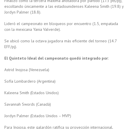
Finalizó como la tercera máxima anotadora por partido (17.3 pts/pj),
escoltando únicamente a las estadounidenses Kaleena Smith (19.8) y
Jordyn Palmer (18.8).
Lideró el campeonato en bloqueos por encuentro (1.5, empatada
con la mexicana Yania Valverde).
Se ubicó como la octava jugadora más eficiente del torneo (14.7
EFF/pj).
El Quinteto Ideal del campeonato quedó integrado por:
Astrid Inojosa (Venezuela)
Sofía Lombardero (Argentina)
Kaleena Smith (Estados Unidos)
Savannah Swords (Canadá)
Jordyn Palmer (Estados Unidos – MVP)
Para Inojosa, este galardón ratifica su proyección internacional,