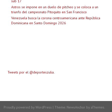
sub 17
Astros se impone en un duelo de pitcheo y se coloca a un
triunfo del campeonato Pitoquito en San Francisco
Venezuela busca la corona centroamericana ante República
Dominicana en Santo Domingo 2026
Tweets por el @deporteszulia.
Proudly powered by WordPress
|
Theme:
NewsAnchor
by aThemes.