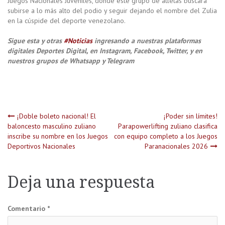
Juegos Nacionales Juveniles, donde este grupo de atletas buscará
subirse a lo más alto del podio y seguir dejando el nombre del Zulia
en la cúspide del deporte venezolano.
Sigue esta y otras
#Noticias
ingresando a nuestras plataformas
digitales Deportes Digital, en Instagram, Facebook, Twitter, y en
nuestros grupos de Whatsapp y Telegram
Navegación
¡Doble boleto nacional! El
¡Poder sin límites!
baloncesto masculino zuliano
Parapowerlifting zuliano clasifica
inscribe su nombre en los Juegos
con equipo completo a los Juegos
de
Deportivos Nacionales
Paranacionales 2026
entradas
Deja una respuesta
Comentario
*