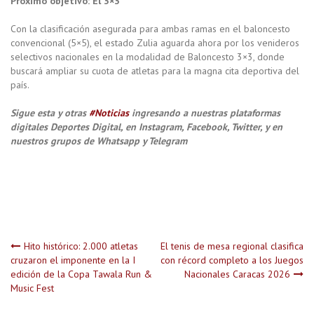
Próximo objetivo: El 3×3
Con la clasificación asegurada para ambas ramas en el baloncesto
convencional (5×5), el estado Zulia aguarda ahora por los venideros
selectivos nacionales en la modalidad de Baloncesto 3×3, donde
buscará ampliar su cuota de atletas para la magna cita deportiva del
país.
Sigue esta y otras
#Noticias
ingresando a nuestras plataformas
digitales Deportes Digital, en Instagram, Facebook, Twitter, y en
nuestros grupos de Whatsapp y Telegram
Navegación
Hito histórico: 2.000 atletas
El tenis de mesa regional clasifica
cruzaron el imponente en la I
con récord completo a los Juegos
edición de la Copa Tawala Run &
Nacionales Caracas 2026
de
Music Fest