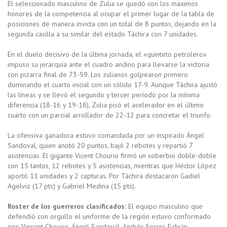
El seleccionado masculino de Zulia se quedó con los máximos
honores de la competencia al ocupar el primer lugar de la tabla de
posiciones de manera invicta con un total de 8 puntos, dejando en la
segunda casilla a su similar del estado Táchira con 7 unidades.
En el duelo decisivo de la última jornada, el «quinteto petrolero»
impuso su jerarquía ante el cuadro andino para llevarse la victoria
con pizarra final de 73-59. Los zulianos golpearon primero
dominando el cuarto inicial con un sólido 17-9. Aunque Táchira ajustó
las líneas y se llevó el segundo y tercer período por la mínima
diferencia (18-16 y 19-18), Zulia pisó el acelerador en el último
cuarto con un parcial arrollador de 22-12 para concretar el triunfo.
La ofensiva ganadora estuvo comandada por un inspirado Ángel
Sandoval, quien anotó 20 puntos, bajó 2 rebotes y repartió 7
asistencias. El gigante Vicent Chourio firmó un soberbio doble-doble
con 15 tantos, 12 rebotes y 5 asistencias, mientras que Héctor López
aportó 11 unidades y 2 capturas. Por Táchira destacaron Gadiel
Agelviz (17 pts) y Gabriel Medina (15 pts).
Roster de los guerreros clasificados:
El equipo masculino que
defendió con orgullo el uniforme de la región estuvo conformado
por: Vincent Chourio, Ángel Sandoval, Andrés Ferrer, Fabián