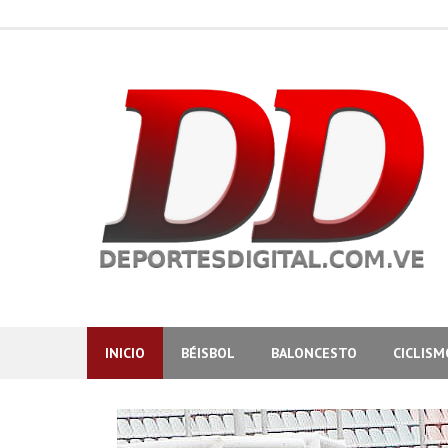
Skip
to
content
INICIO
BÉISBOL
BALONCESTO
CICLISM