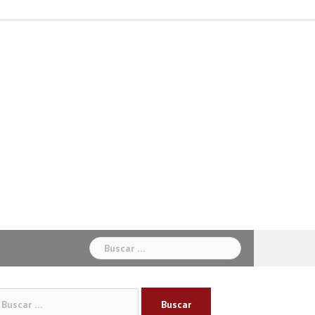
Inicio
Béisbol
Baloncesto
Ciclismo
Fútbol
Otros
Sabias
Sociales
Deportes
Buscar:
car: