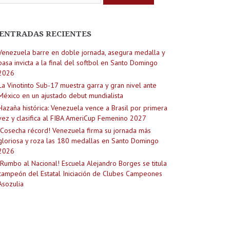
ENTRADAS RECIENTES
Venezuela barre en doble jornada, asegura medalla y
pasa invicta a la final del softbol en Santo Domingo
2026
La Vinotinto Sub-17 muestra garra y gran nivel ante
México en un ajustado debut mundialista
Hazaña histórica: Venezuela vence a Brasil por primera
vez y clasifica al FIBA AmeriCup Femenino 2027
¡Cosecha récord! Venezuela firma su jornada más
gloriosa y roza las 180 medallas en Santo Domingo
2026
¡Rumbo al Nacional! Escuela Alejandro Borges se titula
campeón del Estatal Iniciación de Clubes Campeones
Asozulia