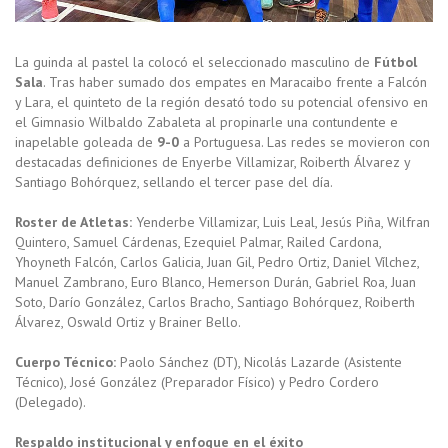
La guinda al pastel la colocó el seleccionado masculino de
Fútbol
Sala
. Tras haber sumado dos empates en Maracaibo frente a Falcón
y Lara, el quinteto de la región desató todo su potencial ofensivo en
el Gimnasio Wilbaldo Zabaleta al propinarle una contundente e
inapelable goleada de
9-0
a Portuguesa. Las redes se movieron con
destacadas definiciones de Enyerbe Villamizar, Roiberth Álvarez y
Santiago Bohórquez, sellando el tercer pase del día.
Roster de Atletas:
Yenderbe Villamizar, Luis Leal, Jesús Piña, Wilfran
Quintero, Samuel Cárdenas, Ezequiel Palmar, Railed Cardona,
Yhoyneth Falcón, Carlos Galicia, Juan Gil, Pedro Ortiz, Daniel Vílchez,
Manuel Zambrano, Euro Blanco, Hemerson Durán, Gabriel Roa, Juan
Soto, Darío González, Carlos Bracho, Santiago Bohórquez, Roiberth
Álvarez, Oswald Ortiz y Brainer Bello.
Cuerpo Técnico:
Paolo Sánchez (DT), Nicolás Lazarde (Asistente
Técnico), José González (Preparador Físico) y Pedro Cordero
(Delegado).
Respaldo institucional y enfoque en el éxito