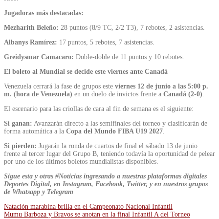
Jugadoras más destacadas:
Mezharith Beleño:
28 puntos (8/9 TC, 2/2 T3), 7 rebotes, 2 asistencias.
Albanys Ramírez:
17 puntos, 5 rebotes, 7 asistencias.
Greidysmar Camacaro:
Doble-doble de 11 puntos y 10 rebotes.
El boleto al Mundial se decide este viernes ante Canadá
Venezuela cerrará la fase de grupos este
viernes 12 de junio a las 5:00 p.
m. (hora de Venezuela)
en un duelo de invictos frente a
Canadá (2-0)
.
El escenario para las criollas de cara al fin de semana es el siguiente:
Si ganan:
Avanzarán directo a las semifinales del torneo y clasificarán de
forma automática a la
Copa del Mundo FIBA U19 2027
.
Si pierden:
Jugarán la ronda de cuartos de final el sábado 13 de junio
frente al tercer lugar del Grupo B, teniendo todavía la oportunidad de pelear
por uno de los últimos boletos mundialistas disponibles.
Sigue esta y otras #Noticias ingresando a nuestras plataformas digitales
Deportes Digital, en Instagram, Facebook, Twitter, y en nuestros grupos
de Whatsapp y Telegram
Navegación
Natación marabina brilla en el Campeonato Nacional Infantil
Mumu Barboza y Bravos se anotan en la final Infantil A del Torneo