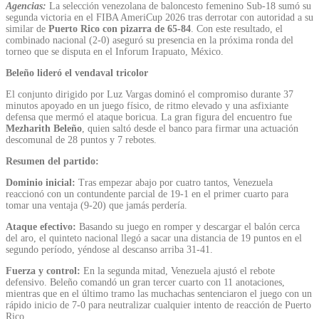
Agencias:
La selección venezolana de baloncesto femenino Sub-18 sumó su
segunda victoria en el FIBA AmeriCup 2026 tras derrotar con autoridad a su
similar de
Puerto Rico con pizarra de 65-84
. Con este resultado, el
combinado nacional (2-0) aseguró su presencia en la próxima ronda del
torneo que se disputa en el Inforum Irapuato, México.
Beleño lideró el vendaval tricolor
El conjunto dirigido por Luz Vargas dominó el compromiso durante 37
minutos apoyado en un juego físico, de ritmo elevado y una asfixiante
defensa que mermó el ataque boricua. La gran figura del encuentro fue
Mezharith Beleño
, quien saltó desde el banco para firmar una actuación
descomunal de 28 puntos y 7 rebotes.
Resumen del partido:
Dominio inicial:
Tras empezar abajo por cuatro tantos, Venezuela
reaccionó con un contundente parcial de 19-1 en el primer cuarto para
tomar una ventaja (9-20) que jamás perdería.
Ataque efectivo:
Basando su juego en romper y descargar el balón cerca
del aro, el quinteto nacional llegó a sacar una distancia de 19 puntos en el
segundo período, yéndose al descanso arriba 31-41.
Fuerza y control:
En la segunda mitad, Venezuela ajustó el rebote
defensivo. Beleño comandó un gran tercer cuarto con 11 anotaciones,
mientras que en el último tramo las muchachas sentenciaron el juego con un
rápido inicio de 7-0 para neutralizar cualquier intento de reacción de Puerto
Rico.