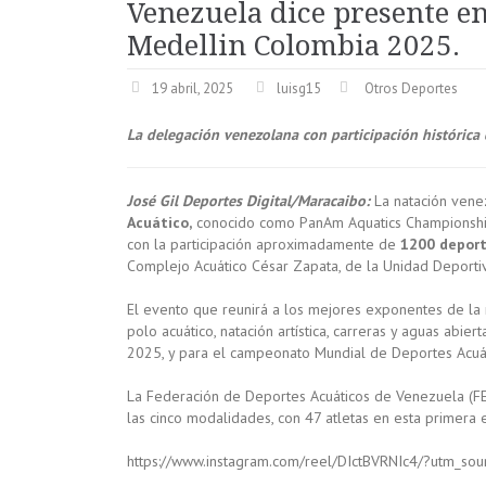
Venezuela dice presente 
Medellin Colombia 2025.
19 abril, 2025
luisg15
Otros Deportes
La delegación venezolana con participación histórica 
José Gil Deportes Digital/Maracaibo:
La natación vene
Acuático,
conocido como PanAm Aquatics Championship
con la participación aproximadamente de
1200 deport
Complejo Acuático César Zapata, de la Unidad Deporti
El evento que reunirá a los mejores exponentes de la n
polo acuático, natación artística, carreras y aguas abier
2025, y para el campeonato Mundial de Deportes Acuát
La Federación de Deportes Acuáticos de Venezuela (FEV
las cinco modalidades, con 47 atletas en esta primera
https://www.instagram.com/reel/DIctBVRNIc4/?utm_s