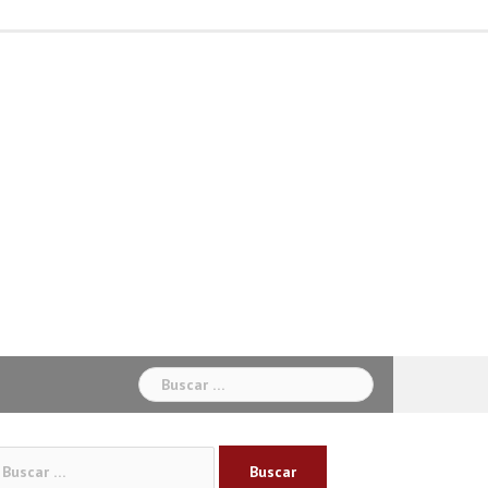
Inicio
Béisbol
Baloncesto
Ciclismo
Fútbol
Otros
Sabias
Sociales
Deportes
Buscar:
car: