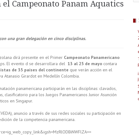
en el Campeonato Panam Aquatics
con una gran delegación en cinco disciplinas.
zolana dirá presente en el Primer
Campeonato Panamericano
s. El evento d se desarrollara del
13 al 25 de mayo
contara
istas de 35 países del continente
que verán acción en el
va Atanasio Girardot en Medellín Colombia.
atación panamericana participarán en las disciplinas: clavados,
tas, clasificatorio para los Juegos Panamericanos Junior Asunción
icos en Singapur.
EDA), anuncio a través de sus redes sociales su participación en
 edición de la competencia panamericana.
ource=ig_web_copy_link&igsh=MzRlODBiNWFlZA==