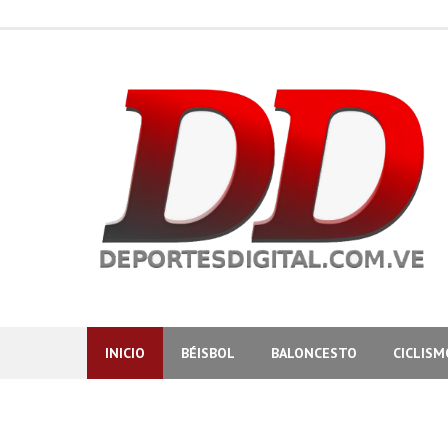
Skip
to
content
INICIO
BÉISBOL
BALONCESTO
CICLISM