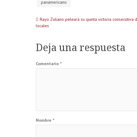
panamericano
Navegación
Rayo Zuliano peleará su quinta victoria consecutiva 
locales
de
Deja una respuesta
entradas
Comentario
*
Nombre
*