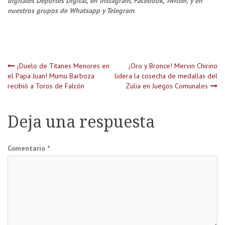
digitales Deportes Digital, en Instagram, Facebook, Twitter, y en
nuestros grupos de Whatsapp y Telegram
.
Navegación
¡Duelo de Titanes Menores en
¡Oro y Bronce! Mervin Chirino
el Papa Juan! Mumu Barboza
lidera la cosecha de medallas del
recibió a Toros de Falcón
Zulia en Juegos Comunales
de
entradas
Deja una respuesta
Comentario
*