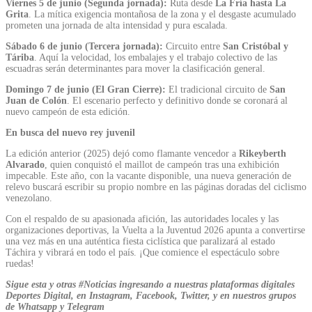
Viernes 5 de junio (Segunda jornada):
Ruta desde
La Fría hasta La
Grita
. La mítica exigencia montañosa de la zona y el desgaste acumulado
prometen una jornada de alta intensidad y pura escalada.
Sábado 6 de junio (Tercera jornada):
Circuito entre
San Cristóbal y
Táriba
. Aquí la velocidad, los embalajes y el trabajo colectivo de las
escuadras serán determinantes para mover la clasificación general.
Domingo 7 de junio (El Gran Cierre):
El tradicional circuito de
San
Juan de Colón
. El escenario perfecto y definitivo donde se coronará al
nuevo campeón de esta edición.
En busca del nuevo rey juvenil
La edición anterior (2025) dejó como flamante vencedor a
Rikeyberth
Alvarado
, quien conquistó el maillot de campeón tras una exhibición
impecable. Este año, con la vacante disponible, una nueva generación de
relevo buscará escribir su propio nombre en las páginas doradas del ciclismo
venezolano.
Con el respaldo de su apasionada afición, las autoridades locales y las
organizaciones deportivas, la Vuelta a la Juventud 2026 apunta a convertirse
una vez más en una auténtica fiesta ciclística que paralizará al estado
Táchira y vibrará en todo el país. ¡Que comience el espectáculo sobre
ruedas!
Sigue esta y otras #Noticias ingresando a nuestras plataformas digitales
Deportes Digital, en Instagram, Facebook, Twitter, y en nuestros grupos
de Whatsapp y Telegram