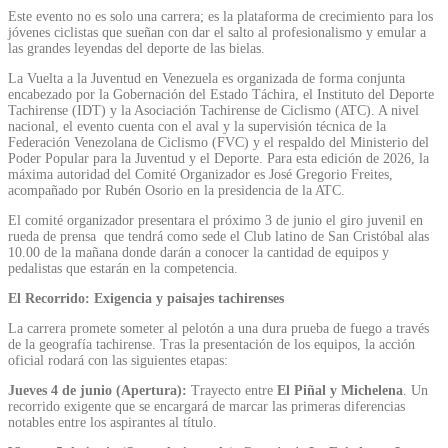
Este evento no es solo una carrera; es la plataforma de crecimiento para los
jóvenes ciclistas que sueñan con dar el salto al profesionalismo y emular a
las grandes leyendas del deporte de las bielas.
La Vuelta a la Juventud en Venezuela es organizada de forma conjunta
encabezado por la Gobernación del Estado Táchira, el Instituto del Deporte
Tachirense (IDT) y la Asociación Tachirense de Ciclismo (ATC). A nivel
nacional, el evento cuenta con el aval y la supervisión técnica de la
Federación Venezolana de Ciclismo (FVC) y el respaldo del Ministerio del
Poder Popular para la Juventud y el Deporte. Para esta edición de 2026, la
máxima autoridad del Comité Organizador es José Gregorio Freites,
acompañado por Rubén Osorio en la presidencia de la ATC.
El comité organizador presentara el próximo 3 de junio el giro juvenil en
rueda de prensa que tendrá como sede el Club latino de San Cristóbal alas
10.00 de la mañana donde darán a conocer la cantidad de equipos y
pedalistas que estarán en la competencia.
El Recorrido: Exigencia y paisajes tachirenses
La carrera promete someter al pelotón a una dura prueba de fuego a través
de la geografía tachirense. Tras la presentación de los equipos, la acción
oficial rodará con las siguientes etapas:
Jueves 4 de junio (Apertura):
Trayecto entre
El Piñal y Michelena
. Un
recorrido exigente que se encargará de marcar las primeras diferencias
notables entre los aspirantes al título.