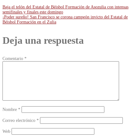
Navegación
Baja el telón del Estatal de Béisbol Formación de Asozulia con intensas
semifinales y finales este domingo
¡Poder sureño! San Francisco se corona campeón invicto del Estatal de
de
Béisbol Formación en el Zulia
entradas
Deja una respuesta
Comentario
*
Nombre
*
Correo electrónico
*
Web