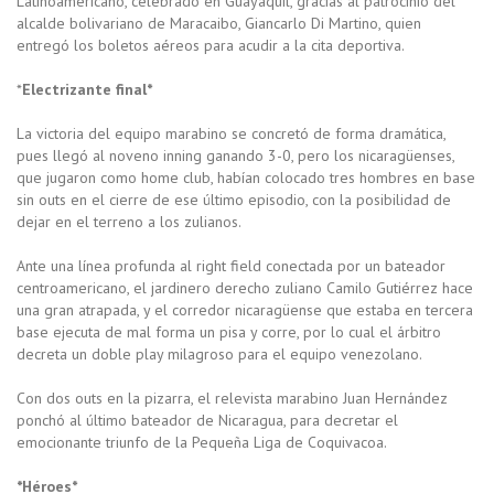
Latinoamericano, celebrado en Guayaquil, gracias al patrocinio del
alcalde bolivariano de Maracaibo, Giancarlo Di Martino, quien
entregó los boletos aéreos para acudir a la cita deportiva.
*
Electrizante final*
La victoria del equipo marabino se concretó de forma dramática,
pues llegó al noveno inning ganando 3-0, pero los nicaragüenses,
que jugaron como home club, habían colocado tres hombres en base
sin outs en el cierre de ese último episodio, con la posibilidad de
dejar en el terreno a los zulianos.
Ante una línea profunda al right field conectada por un bateador
centroamericano, el jardinero derecho zuliano Camilo Gutiérrez hace
una gran atrapada, y el corredor nicaragüense que estaba en tercera
base ejecuta de mal forma un pisa y corre, por lo cual el árbitro
decreta un doble play milagroso para el equipo venezolano.
Con dos outs en la pizarra, el relevista marabino Juan Hernández
ponchó al último bateador de Nicaragua, para decretar el
emocionante triunfo de la Pequeña Liga de Coquivacoa.
*Héroes*