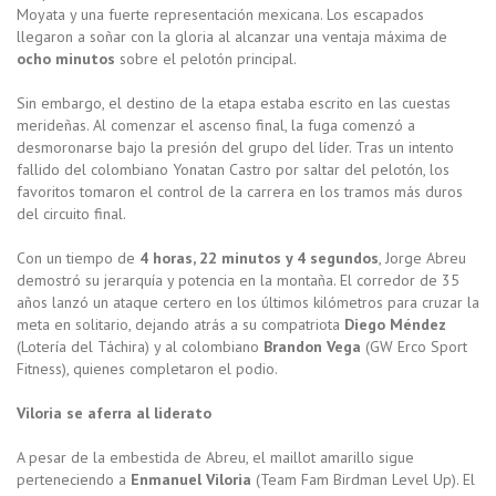
Moyata y una fuerte representación mexicana. Los escapados
llegaron a soñar con la gloria al alcanzar una ventaja máxima de
ocho minutos
sobre el pelotón principal.
Sin embargo, el destino de la etapa estaba escrito en las cuestas
merideñas. Al comenzar el ascenso final, la fuga comenzó a
desmoronarse bajo la presión del grupo del líder. Tras un intento
fallido del colombiano Yonatan Castro por saltar del pelotón, los
favoritos tomaron el control de la carrera en los tramos más duros
del circuito final.
Con un tiempo de
4 horas, 22 minutos y 4 segundos
, Jorge Abreu
demostró su jerarquía y potencia en la montaña. El corredor de 35
años lanzó un ataque certero en los últimos kilómetros para cruzar la
meta en solitario, dejando atrás a su compatriota
Diego Méndez
(Lotería del Táchira) y al colombiano
Brandon Vega
(GW Erco Sport
Fitness), quienes completaron el podio.
Viloria se aferra al liderato
A pesar de la embestida de Abreu, el maillot amarillo sigue
perteneciendo a
Enmanuel Viloria
(Team Fam Birdman Level Up). El