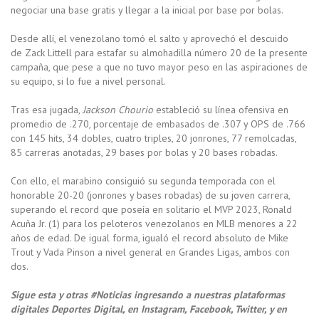
negociar una base gratis y llegar a la inicial por base por bolas.
Desde allí, el venezolano tomó el salto y aprovechó el descuido
de Zack Littell para estafar su almohadilla número 20 de la presente
campaña, que pese a que no tuvo mayor peso en las aspiraciones de
su equipo, si lo fue a nivel personal.
Tras esa jugada,
Jackson Chourio
estableció su línea ofensiva en
promedio de .270, porcentaje de embasados de .307 y OPS de .766
con 145 hits, 34 dobles, cuatro triples, 20 jonrones, 77 remolcadas,
85 carreras anotadas, 29 bases por bolas y 20 bases robadas.
Con ello, el marabino consiguió su segunda temporada con el
honorable 20-20 (jonrones y bases robadas) de su joven carrera,
superando el record que poseía en solitario el MVP 2023, Ronald
Acuña Jr. (1) para los peloteros venezolanos en MLB menores a 22
años de edad. De igual forma, igualó el record absoluto de Mike
Trout y Vada Pinson a nivel general en Grandes Ligas, ambos con
dos.
Sigue esta y otras #Noticias ingresando a nuestras plataformas
digitales Deportes Digital, en Instagram, Facebook, Twitter, y en