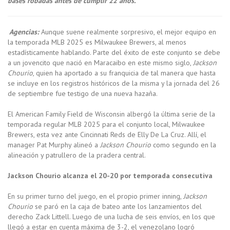
bases robadas antes de cumplir 22 años.
Agencias:
Aunque suene realmente sorpresivo, el mejor equipo en
la temporada MLB 2025 es Milwaukee Brewers, al menos
estadísticamente hablando. Parte del éxito de este conjunto se debe
a un jovencito que nació en Maracaibo en este mismo siglo,
Jackson
Chourio
, quien ha aportado a su franquicia de tal manera que hasta
se incluye en los registros históricos de la misma y la jornada del 26
de septiembre fue testigo de una nueva hazaña.
El American Family Field de Wisconsin albergó la última serie de la
temporada regular MLB 2025 para el conjunto local, Milwaukee
Brewers, esta vez ante Cincinnati Reds de Elly De La Cruz. Allí, el
manager Pat Murphy alineó a
Jackson Chourio
como segundo en la
alineación y patrullero de la pradera central.
Jackson Chourio alcanza el 20-20 por temporada consecutiva
En su primer turno del juego, en el propio primer inning,
Jackson
Chourio
se paró en la caja de bateo ante los lanzamientos del
derecho Zack Littell. Luego de una lucha de seis envíos, en los que
llegó a estar en cuenta máxima de 3-2, el venezolano logró