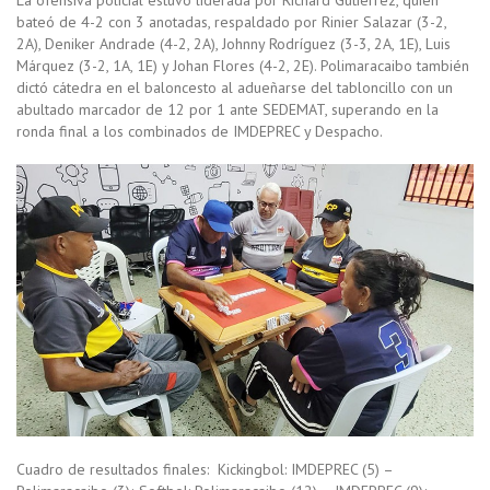
La ofensiva policial estuvo liderada por Richard Gutiérrez, quien
bateó de 4-2 con 3 anotadas, respaldado por Rinier Salazar (3-2,
2A), Deniker Andrade (4-2, 2A), Johnny Rodríguez (3-3, 2A, 1E), Luis
Márquez (3-2, 1A, 1E) y Johan Flores (4-2, 2E). Polimaracaibo también
dictó cátedra en el baloncesto al adueñarse del tabloncillo con un
abultado marcador de 12 por 1 ante SEDEMAT, superando en la
ronda final a los combinados de IMDEPREC y Despacho.
Cuadro de resultados finales: Kickingbol: IMDEPREC (5) –