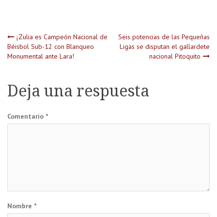
Navegación
¡Zulia es Campeón Nacional de
Seis potencias de las Pequeñas
Béisbol Sub-12 con Blanqueo
Ligas se disputan el gallardete
Monumental ante Lara!
nacional Pitoquito
de
entradas
Deja una respuesta
Comentario
*
Nombre
*