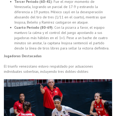
Tercer Período (60-41):
Fue el mejor momento de
Venezuela, logrando un parcial de 17-9 y estirando la
diferencia a 19 puntos. México cayó en la desesperación
abusando del tiro de tres (1/11 en el cuarto), mientras que
Inojosa, Beleño y Ramírez castigaron en ataque.
Cuarto Período (80-69):
Con la pizarra a favor, el equipo
mantuvo la calma y el control del juego apostando a sus
jugadoras más hábiles en el 1v1. Pese a un bache de cuatro
minutos sin anotar, la capitana Inojosa sentenció el partido
desde la línea de tiros libres para sellar la victoria definitiva.
Jugadoras Destacadas
El triunfo venezolano estuvo respaldado por actuaciones
individuales soberbias, incluyendo tres dobles-dobles: