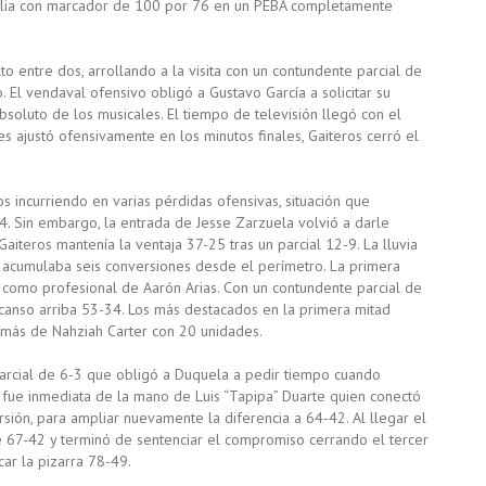
Zulia con marcador de 100 por 76 en un PEBA completamente
to entre dos, arrollando a la visita con un contundente parcial de
 El vendaval ofensivo obligó a Gustavo García a solicitar su
oluto de los musicales. El tiempo de televisión llegó con el
es ajustó ofensivamente en los minutos finales, Gaiteros cerró el
incurriendo en varias pérdidas ofensivas, situación que
4. Sin embargo, la entrada de Jesse Zarzuela volvió a darle
 Gaiteros mantenía la ventaja 37-25 tras un parcial 12-9. La lluvia
a acumulaba seis conversiones desde el perímetro. La primera
como profesional de Aarón Arias. Con un contundente parcial de
scanso arriba 53-34. Los más destacados en la primera mitad
demás de Nahziah Carter con 20 unidades.
 parcial de 6-3 que obligó a Duquela a pedir tiempo cuando
l fue inmediata de la mano de Luis “Tapipa” Duarte quien conectó
sión, para ampliar nuevamente la diferencia a 64-42. Al llegar el
 67-42 y terminó de sentenciar el compromiso cerrando el tercer
ar la pizarra 78-49.