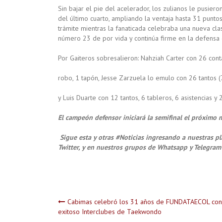
Sin bajar el pie del acelerador, los zulianos le pusier
del último cuarto, ampliando la ventaja hasta 31 punto
trámite mientras la fanaticada celebraba una nueva clas
número 23 de por vida y continúa firme en la defensa
Por Gaiteros sobresalieron: Nahziah Carter con 26 conta
robo, 1 tapón, Jesse Zarzuela lo emulo con 26 tantos (7
y Luis Duarte con 12 tantos, 6 tableros, 6 asistencias y 
El campeón defensor iniciará la semifinal el próximo 
Sigue esta y otras #Noticias ingresando a nuestras pl
Twitter, y en nuestros grupos de Whatsapp y Telegram
Navegación
Cabimas celebró los 31 años de FUNDATAECOL con
exitoso Interclubes de Taekwondo