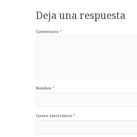
de
Deja una respuesta
entradas
Comentario
*
Nombre
*
Correo electrónico
*