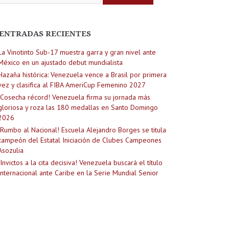
ENTRADAS RECIENTES
La Vinotinto Sub-17 muestra garra y gran nivel ante
México en un ajustado debut mundialista
Hazaña histórica: Venezuela vence a Brasil por primera
vez y clasifica al FIBA AmeriCup Femenino 2027
¡Cosecha récord! Venezuela firma su jornada más
gloriosa y roza las 180 medallas en Santo Domingo
2026
¡Rumbo al Nacional! Escuela Alejandro Borges se titula
campeón del Estatal Iniciación de Clubes Campeones
Asozulia
¡Invictos a la cita decisiva! Venezuela buscará el título
Internacional ante Caribe en la Serie Mundial Senior