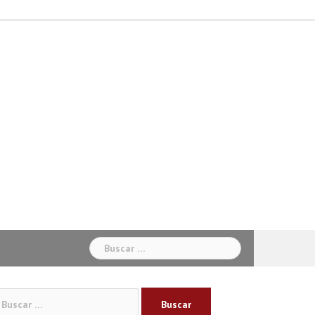
Inicio
Béisbol
Baloncesto
Ciclismo
Fútbol
Otros
Sabias
Sociales
Deportes
Buscar:
car: