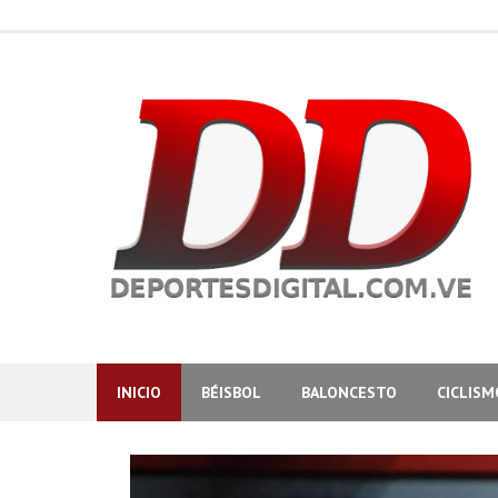
Skip
to
content
INICIO
BÉISBOL
BALONCESTO
CICLISM