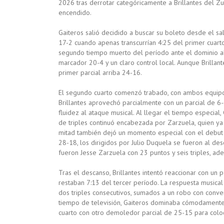
2026 tras derrotar categóricamente a Brillantes del 
encendido.
Gaiteros salió decidido a buscar su boleto desde el sal
17-2 cuando apenas transcurrían 4:25 del primer cuarto.
segundo tiempo muerto del período ante el dominio abs
marcador 20-4 y un claro control local. Aunque Brillant
primer parcial arriba 24-16.
El segundo cuarto comenzó trabado, con ambos equipos 
Brillantes aprovechó parcialmente con un parcial de 6-
fluidez al ataque musical. Al llegar el tiempo especial,
de triples continuó encabezada por Zarzuela, quien y
mitad también dejó un momento especial con el debut 
28-18, los dirigidos por Julio Duquela se fueron al de
fueron Jesse Zarzuela con 23 puntos y seis triples, a
Tras el descanso, Brillantes intentó reaccionar con un
restaban 7:13 del tercer período. La respuesta musica
dos triples consecutivos, sumados a un robo con conver
tiempo de televisión, Gaiteros dominaba cómodamente
cuarto con otro demoledor parcial de 25-15 para coloc