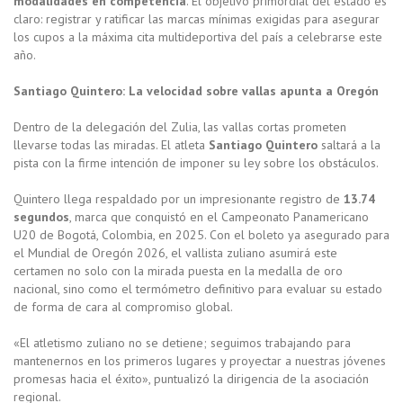
modalidades en competencia
. El objetivo primordial del estado es
claro: registrar y ratificar las marcas mínimas exigidas para asegurar
los cupos a la máxima cita multideportiva del país a celebrarse este
año.
Santiago Quintero: La velocidad sobre vallas apunta a Oregón
Dentro de la delegación del Zulia, las vallas cortas prometen
llevarse todas las miradas. El atleta
Santiago Quintero
saltará a la
pista con la firme intención de imponer su ley sobre los obstáculos.
Quintero llega respaldado por un impresionante registro de
13.74
segundos
, marca que conquistó en el Campeonato Panamericano
U20 de Bogotá, Colombia, en 2025. Con el boleto ya asegurado para
el Mundial de Oregón 2026, el vallista zuliano asumirá este
certamen no solo con la mirada puesta en la medalla de oro
nacional, sino como el termómetro definitivo para evaluar su estado
de forma de cara al compromiso global.
«El atletismo zuliano no se detiene; seguimos trabajando para
mantenernos en los primeros lugares y proyectar a nuestras jóvenes
promesas hacia el éxito», puntualizó la dirigencia de la asociación
regional.