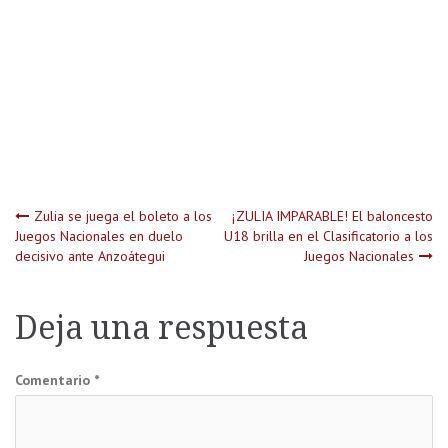
Navegación
Zulia se juega el boleto a los
¡ZULIA IMPARABLE! El baloncesto
Juegos Nacionales en duelo
U18 brilla en el Clasificatorio a los
decisivo ante Anzoátegui
Juegos Nacionales
de
entradas
Deja una respuesta
Comentario
*