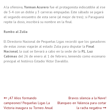
A la ofensiva,
Yorman Acurero
fue el protagonista indiscutible al irse
de 5-4 con un doble y 3 carreras empujadas. Este sábado se jugará
el segundo encuentro de esta serie (al mejor de tres); si Paraguaná
repite la dosis, inscribirá su nombre en la final.
Rumbo al Zulia
El Directorio Nacional de Pequeñas Ligas recordó que los ganadores
de estas zonas viajarán al estado Zulia para disputar la
Final
Nacional
, la cual se llevará a cabo en la sede de la
P.L. Luz
Cabimas
del 26 de enero al 1 de febrero, teniendo como escenario
principal el histórico Estadio Víctor Davalillo.
Navegación
¡47 Años formando
Bravos silencia a la Nave!
campeones! Pequeñas Ligas La
Blanqueo en Valencia para cortar
Victoria inaugura su Torneo Anual
la racha negativa