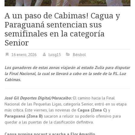
A un paso de Cabimas! Cagua y
Paraguaná sentencian sus
semifinales en la categoría
Senior
16 enero, 2026
luisg15
Béisbol
Los ganadores de estas zonas viajarán al estado Zulia para disputar
la Final Nacional, la cual se llevará a cabo en la sede de la P.L. Luz
Cabimas.
José Gil Deportes Digital/Maracaibo
:
El camino hacia la Final
Nacional de las Pequeñas Ligas, categoría Senior, entró en su etapa
más crítica. Este viernes, las novenas de
Cagua (Zona C)
y
Paraguaná (Zona B)
sacaron a relucir su poderío ofensivo para
quedar a las puertas de la clasificación definitiva.
Cagua propina nocaut y acecha a Flor Amarillo