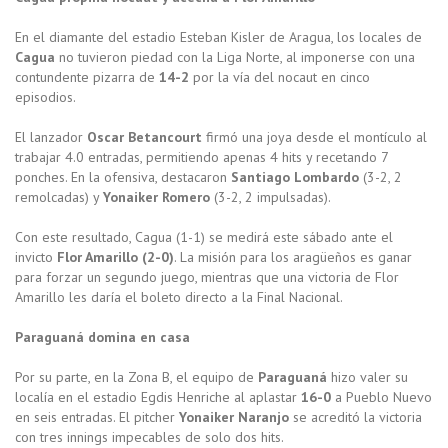
En el diamante del estadio Esteban Kisler de Aragua, los locales de
Cagua
no tuvieron piedad con la Liga Norte, al imponerse con una
contundente pizarra de
14-2
por la vía del nocaut en cinco
episodios.
El lanzador
Oscar Betancourt
firmó una joya desde el montículo al
trabajar 4.0 entradas, permitiendo apenas 4 hits y recetando 7
ponches. En la ofensiva, destacaron
Santiago Lombardo
(3-2, 2
remolcadas) y
Yonaiker Romero
(3-2, 2 impulsadas).
Con este resultado, Cagua (1-1) se medirá este sábado ante el
invicto
Flor Amarillo (2-0)
. La misión para los aragüeños es ganar
para forzar un segundo juego, mientras que una victoria de Flor
Amarillo les daría el boleto directo a la Final Nacional.
Paraguaná domina en casa
Por su parte, en la Zona B, el equipo de
Paraguaná
hizo valer su
localía en el estadio Egdis Henriche al aplastar
16-0
a Pueblo Nuevo
en seis entradas. El pitcher
Yonaiker Naranjo
se acreditó la victoria
con tres innings impecables de solo dos hits.