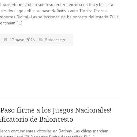
l quinteto masculino sumó su tercera victoria en fila y buscará
este domingo sellar su pase definitivo ante Táchira. Prensa
Deportes Digital.- Las selecciones de baloncesto del estado Zulia
continúan […]
17 mayo, 2026
Baloncesto
¡Paso firme a los Juegos Nacionales!
ificatorio de Baloncesto
eron contundentes victorias en Barinas. Las chicas marchan
la punta. José Gil Deportes Digital/Maracaibo: El […]