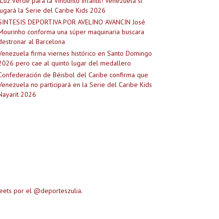
¡Luz verde para la Vinotinto infantil! Venezuela sí
jugará la Serie del Caribe Kids 2026
SINTESIS DEPORTIVA POR AVELINO AVANCIN José
Mourinho conforma una súper maquinaria buscara
destronar al Barcelona
Venezuela firma viernes histórico en Santo Domingo
2026 pero cae al quinto lugar del medallero
Confederación de Béisbol del Caribe confirma que
Venezuela no participará en la Serie del Caribe Kids
Nayarit 2026
eets por el @deporteszulia.