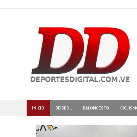
Skip
to
content
INICIO
BÉISBOL
BALONCESTO
CICLISM