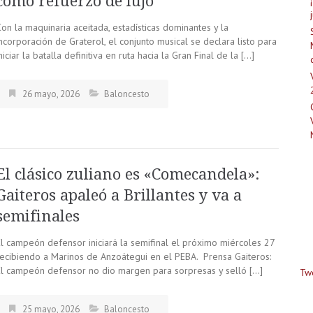
como refuerzo de lujo
on la maquinaria aceitada, estadísticas dominantes y la
ncorporación de Graterol, el conjunto musical se declara listo para
niciar la batalla definitiva en ruta hacia la Gran Final de la […]
26 mayo, 2026
Baloncesto
El clásico zuliano es «Comecandela»:
Gaiteros apaleó a Brillantes y va a
semifinales
El campeón defensor iniciará la semifinal el próximo miércoles 27
recibiendo a Marinos de Anzoátegui en el PEBA. Prensa Gaiteros:
El campeón defensor no dio margen para sorpresas y selló […]
Tw
25 mayo, 2026
Baloncesto