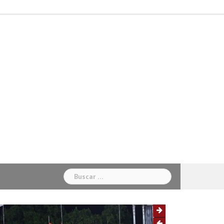
Inicio
Béisbol
Baloncesto
Ciclismo
Fútbol
Otros
Sabias
Sociales
Deportes
Buscar: