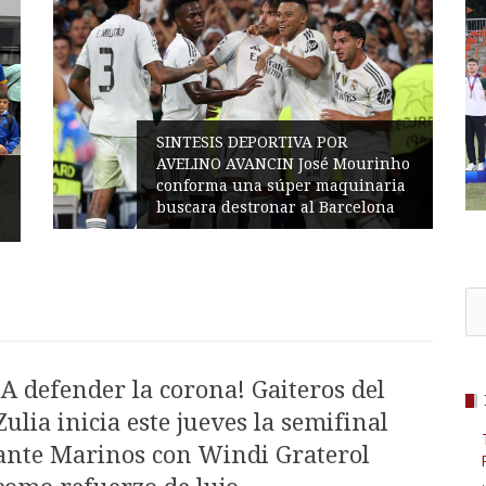
SINTESIS DEPORTIVA POR
AVELINO AVANCIN José Mourinho
conforma una súper maquinaria
buscara destronar al Barcelona
Bus
¡A defender la corona! Gaiteros del
Zulia inicia este jueves la semifinal
ante Marinos con Windi Graterol