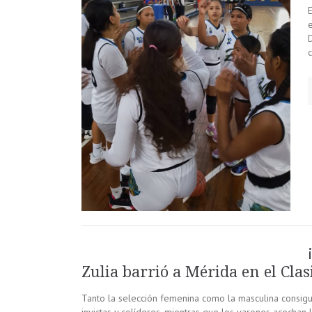
E
Zulia barrió a Mérida en el Clas
Tanto la selección femenina como la masculina consigui
invictas y colíderes, mientras que los varones acechan 