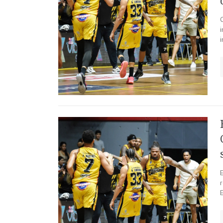
C
i
i